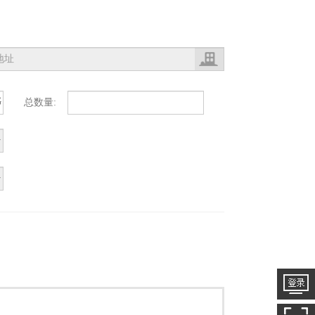
G
总数量: