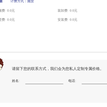
细
计费方式：抛货
储费:
0.0
元
装卸费:
0.0
元
货费:
0.0
元
安装费:
0.0
元
请留下您的联系方式，我们会为您私人定制专属价格。
姓名:
电话: