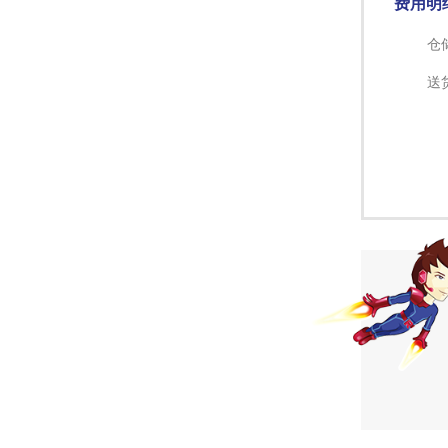
费用明
仓
送