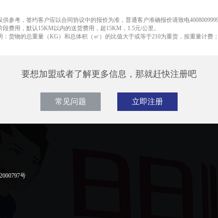
仅供参考，签约客户应以合同协议中的报价为准，普通客户准确报价请致电400800999
阶段费用，默认15KM以内的送货费用，超15KM，1.5元/公里。
说明：货物的总重量（KG）和总体积（㎡）的比值大于或等于210为重货，按重量计费；
要想加盟或者了解更多信息，那就赶快注册吧
常见问题
立即注册
000797号