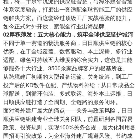
程，将二十余年沉淀的供应链智慧，与海尔数智智造
体系深度融合，打磨出一套适配全球智能工厂的供应
链解决方案。而这套经过顶级工厂实战检验的能力，
如今正式对外开放，赋能全行业出海品牌。
02厚积薄发：五大核心能力，筑牢全球供应链护城河
不同于单一赛道的物流服务商，日日顺供应链的核心
优势，在于全域覆盖、数智驱动、本土深耕、多行业
适配、绿色可持续五大维度的综合实力，这也是其能
够服务十大行业、3500余家品牌客户的根基所在。
从跨境建厂初期的大型设备运输、关务统筹，到工厂
投产后的KD散件仓配、产线物料补给；从日常成品全
球配送，到循环包装、多式联运、海外本土运维，日
日顺供应链打造了全周期、全链路的服务闭环。
面对海外建厂最大的痛点——关务与政策风险，日日
顺供应链组建专业全球关务团队，前置研判各国贸易
政策、投资规则，实现100%关务合规，最大化利用各
国招商引资政策，为企业海外建厂规避风险、节约成